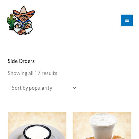
Skip
to
content
Sorted
by
popularity
Side Orders
Showing all 17 results